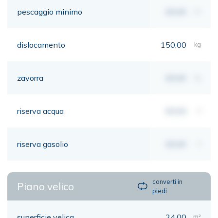
pescaggio minimo
00,00
mt
dislocamento
150,00
kg
zavorra
00,00
kg
riserva acqua
00,00
lt
riserva gasolio
00,00
lt
converti in
Piano velico
piedi
superficie velica
24,00
m²