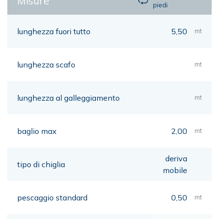
Misure
piedi
lunghezza fuori tutto
5,50
mt
lunghezza scafo
mt
lunghezza al galleggiamento
mt
baglio max
2,00
mt
deriva
tipo di chiglia
mobile
pescaggio standard
0,50
mt