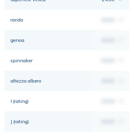
randa
00,00
m²
genoa
00,00
m²
spinnaker
00,00
m²
altezza albero
00,00
mt
I (rating)
00,00
mt
J (rating)
00,00
mt