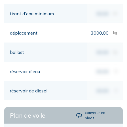
tirant d'eau minimum
00,00
mt
déplacement
3000,00
kg
ballast
00,00
kg
réservoir d'eau
00,00
lt
réservoir de diesel
00,00
lt
convertir en
Plan de voile
pieds