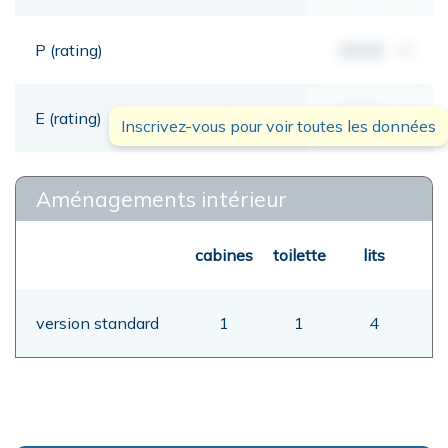
P (rating)
00,00
mt
E (rating)
00,00
mt
Inscrivez-vous pour voir toutes les données
Aménagements intérieur
cabines
toilette
lits
version standard
1
1
4