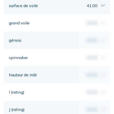
surface de voile
41,00
m²
grand voile
00,00
m²
génois
00,00
m²
spinnaker
00,00
m²
hauteur de mât
00,00
mt
I (rating)
00,00
mt
J (rating)
00,00
mt