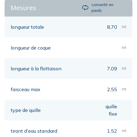
convertir en
Mesures
pieds
longueur totale
8,70
mt
longueur de coque
mt
longueur à la flottaison
7,09
mt
faisceau max
2,55
mt
quille
type de quille
fixe
tirant d'eau standard
1,52
mt