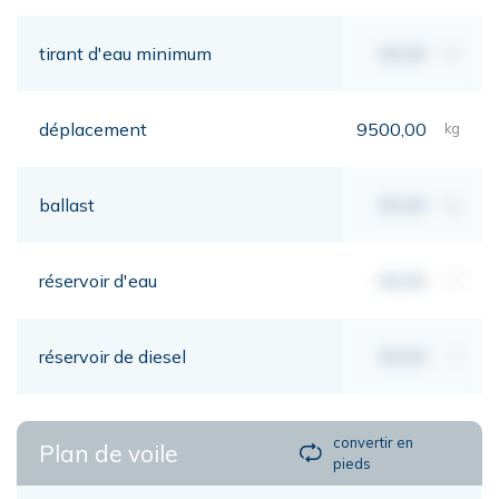
tirant d'eau minimum
00,00
mt
déplacement
9500,00
kg
ballast
00,00
kg
réservoir d'eau
00,00
lt
réservoir de diesel
00,00
lt
convertir en
Plan de voile
pieds