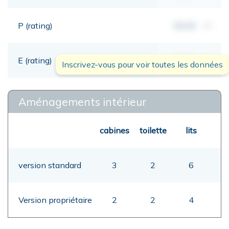
P (rating)
00,00
mt
E (rating)
00,00
mt
Inscrivez-vous pour voir toutes les données
Aménagements intérieur
cabines
toilette
lits
version standard
3
2
6
Version propriétaire
2
2
4