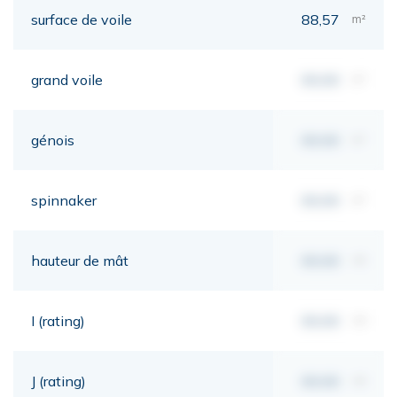
surface de voile
88,57
m²
grand voile
00,00
m²
génois
00,00
m²
spinnaker
00,00
m²
hauteur de mât
00,00
mt
I (rating)
00,00
mt
J (rating)
00,00
mt