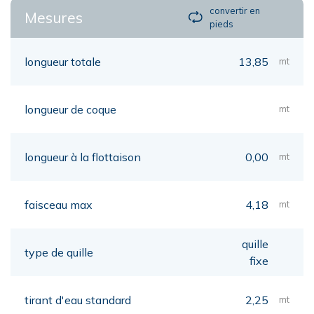
convertir en
Mesures
pieds
longueur totale
13,85
mt
longueur de coque
mt
longueur à la flottaison
0,00
mt
faisceau max
4,18
mt
quille
type de quille
fixe
tirant d'eau standard
2,25
mt