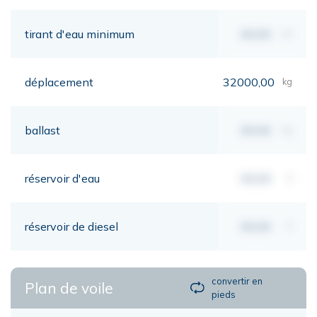
tirant d'eau minimum
00,00
mt
déplacement
32000,00
kg
ballast
00,00
kg
réservoir d'eau
00,00
lt
réservoir de diesel
00,00
lt
convertir en
Plan de voile
pieds