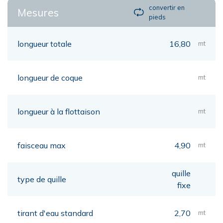
convertir en
Mesures
pieds
longueur totale
16,80
mt
longueur de coque
mt
longueur à la flottaison
mt
faisceau max
4,90
mt
quille
type de quille
fixe
tirant d'eau standard
2,70
mt