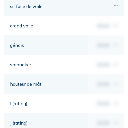
surface de voile
m²
grand voile
00,00
m²
génois
00,00
m²
spinnaker
00,00
m²
hauteur de mât
00,00
mt
I (rating)
00,00
mt
J (rating)
00,00
mt