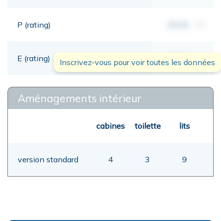
P (rating)
00,00
mt
E (rating)
00,00
mt
Inscrivez-vous pour voir toutes les données
Aménagements intérieur
cabines
toilette
lits
version standard
4
3
9