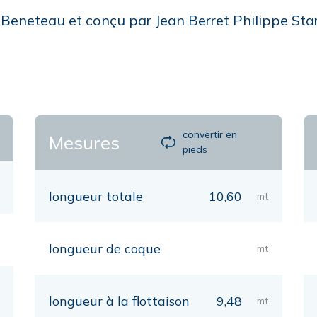
r Beneteau et conçu par Jean Berret Philippe Sta
convertir en
Mesures
pieds
longueur totale
10,60
mt
longueur de coque
mt
longueur à la flottaison
9,48
mt