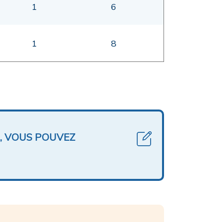
1
6
1
8
, VOUS POUVEZ