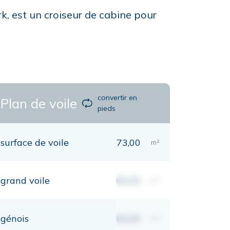
rk, est un croiseur de cabine pour
convertir en
Plan de voile
pieds
surface de voile
73,00
m²
grand voile
00,00
m²
génois
00,00
m²