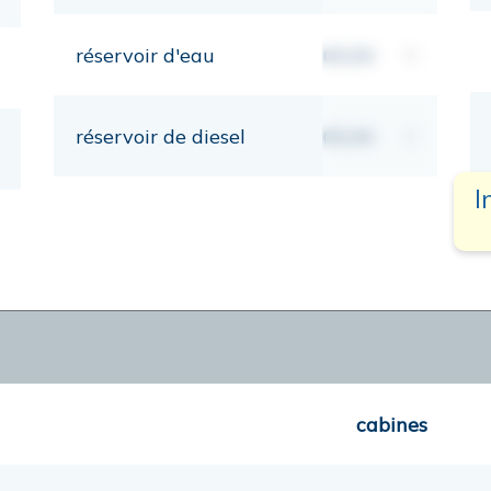
réservoir d'eau
00,00
lt
réservoir de diesel
00,00
lt
I
cabines