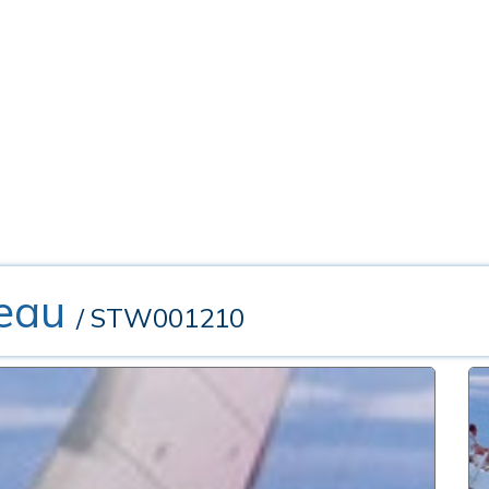
eau
/ STW001210