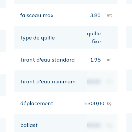
faisceau max
3,80
mt
quille
type de quille
fixe
tirant d'eau standard
1,95
mt
tirant d'eau minimum
00,00
mt
déplacement
5300,00
kg
ballast
00,00
kg