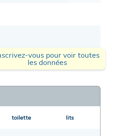
nscrivez-vous pour voir toutes
les données
toilette
lits