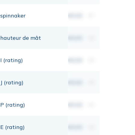
spinnaker
00,00
m²
hauteur de mât
00,00
mt
I (rating)
00,00
mt
J (rating)
00,00
mt
P (rating)
00,00
mt
E (rating)
00,00
mt