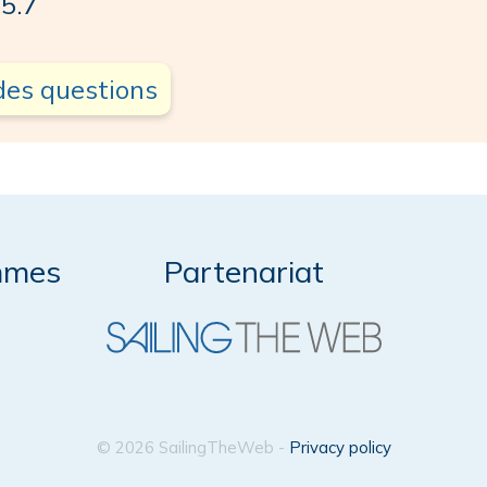
5.7
des questions
mmes
Partenariat
© 2026 SailingTheWeb -
Privacy policy