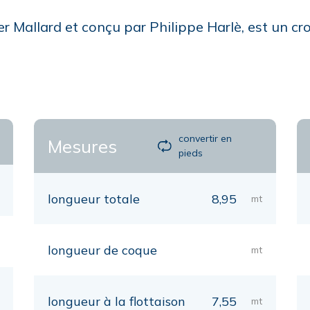
r Mallard et conçu par Philippe Harlè, est un cro
convertir en
Mesures
pieds
longueur totale
8,95
mt
longueur de coque
mt
longueur à la flottaison
7,55
mt