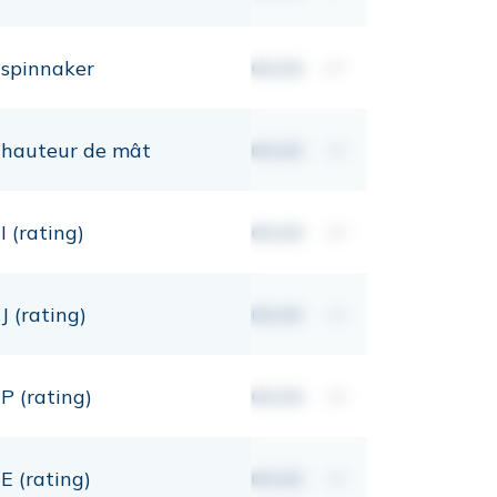
spinnaker
00,00
m²
hauteur de mât
00,00
mt
I (rating)
00,00
mt
J (rating)
00,00
mt
P (rating)
00,00
mt
E (rating)
00,00
mt