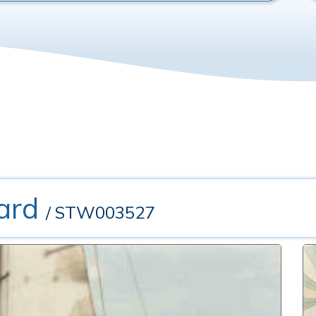
M
ard
/ STW003527