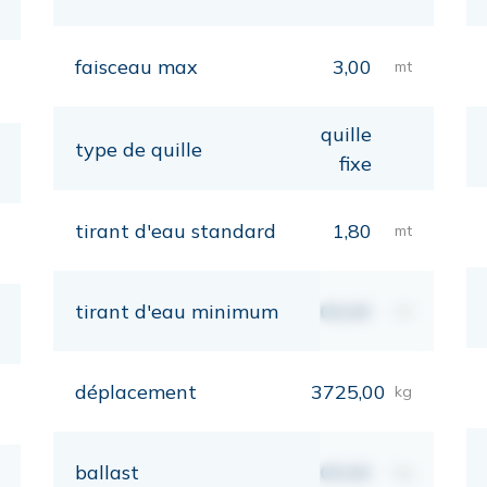
faisceau max
3,00
mt
quille
type de quille
fixe
tirant d'eau standard
1,80
mt
tirant d'eau minimum
00,00
mt
déplacement
3725,00
kg
ballast
00,00
kg