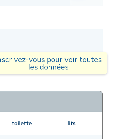
nscrivez-vous pour voir toutes
les données
toilette
lits