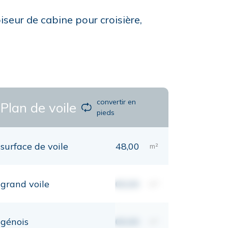
iseur de cabine pour croisière,
convertir en
Plan de voile
pieds
surface de voile
48,00
m²
grand voile
00,00
m²
génois
00,00
m²