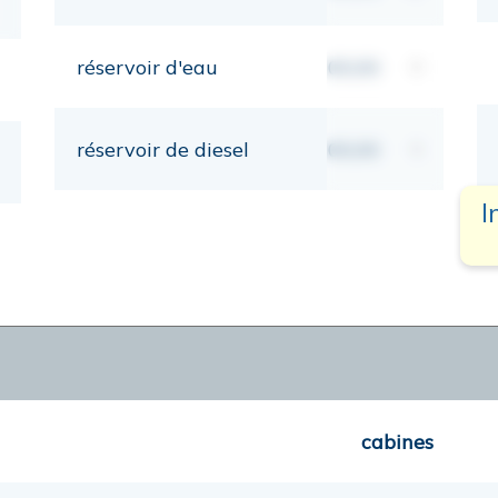
réservoir d'eau
00,00
lt
réservoir de diesel
00,00
lt
I
cabines