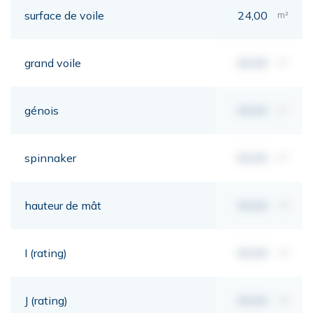
surface de voile
24,00
m²
grand voile
00,00
m²
génois
00,00
m²
spinnaker
00,00
m²
hauteur de mât
00,00
mt
I (rating)
00,00
mt
J (rating)
00,00
mt