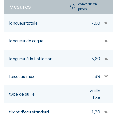
convertir en
Mesures
pieds
longueur totale
7,00
mt
longueur de coque
mt
longueur à la flottaison
5,60
mt
faisceau max
2,38
mt
quille
type de quille
fixe
tirant d'eau standard
1,20
mt