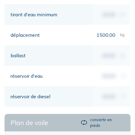
tirant d'eau minimum
00,00
mt
déplacement
1500,00
kg
ballast
00,00
kg
réservoir d'eau
00,00
lt
réservoir de diesel
00,00
lt
convertir en
Plan de voile
pieds