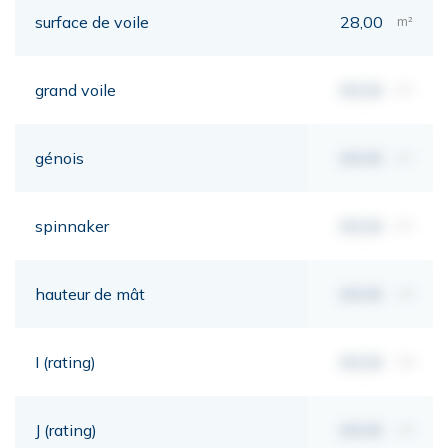
surface de voile
28,00
m²
grand voile
00,00
m²
génois
00,00
m²
spinnaker
00,00
m²
hauteur de mât
00,00
mt
I (rating)
00,00
mt
J (rating)
00,00
mt