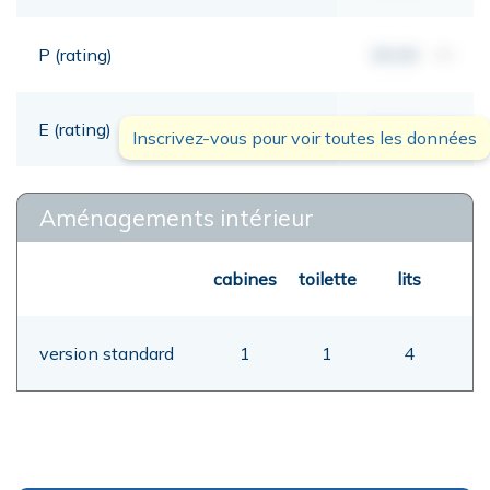
P (rating)
00,00
mt
E (rating)
00,00
mt
Inscrivez-vous pour voir toutes les données
Aménagements intérieur
cabines
toilette
lits
version standard
1
1
4