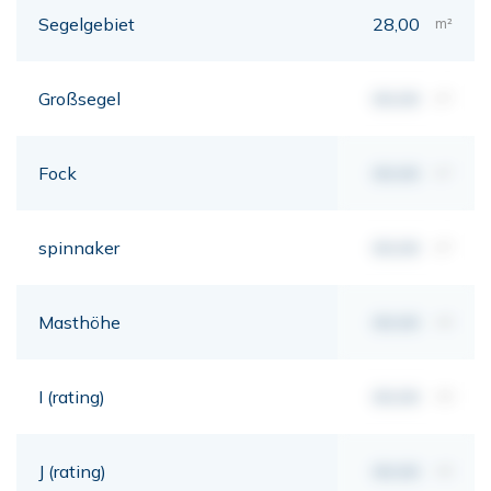
Segelgebiet
28,00
m²
Großsegel
00,00
m²
Fock
00,00
m²
spinnaker
00,00
m²
Masthöhe
00,00
mt
I (rating)
00,00
mt
J (rating)
00,00
mt