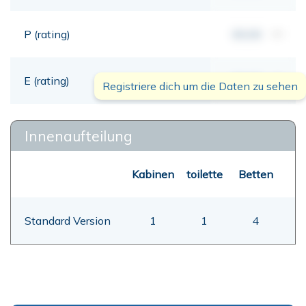
P (rating)
00,00
mt
E (rating)
00,00
mt
Registriere dich um die Daten zu sehen
Innenaufteilung
Kabinen
toilette
Betten
Standard Version
1
1
4