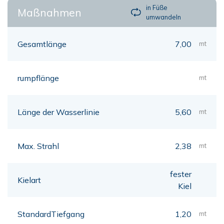
in Füße
Maßnahmen
umwandeln
Gesamtlänge
7,00
mt
rumpflänge
mt
Länge der Wasserlinie
5,60
mt
Max. Strahl
2,38
mt
fester
Kielart
Kiel
StandardTiefgang
1,20
mt