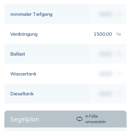
minimaler Tiefgang
00,00
mt
Verdrängung
1500,00
kg
Ballast
00,00
kg
Wassertank
00,00
lt
Dieseltank
00,00
lt
in Füße
Segelplan
umwandeln