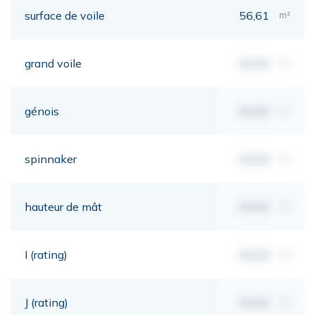
surface de voile
56,61
m²
grand voile
00,00
m²
génois
00,00
m²
spinnaker
00,00
m²
hauteur de mât
00,00
mt
I (rating)
00,00
mt
J (rating)
00,00
mt