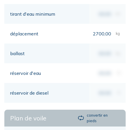
tirant d'eau minimum
00,00
mt
déplacement
2700,00
kg
ballast
00,00
kg
réservoir d'eau
00,00
lt
réservoir de diesel
00,00
lt
convertir en
Plan de voile
pieds