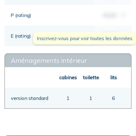
P (rating)
00,00
mt
E (rating)
00,00
mt
Inscrivez-vous pour voir toutes les données
Aménagements intérieur
cabines
toilette
lits
version standard
1
1
6