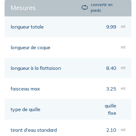
convertir en
Mesures
pieds
longueur totale
9,99
mt
longueur de coque
mt
longueur à la flottaison
8,40
mt
faisceau max
3,25
mt
quille
type de quille
fixe
tirant d'eau standard
2,10
mt