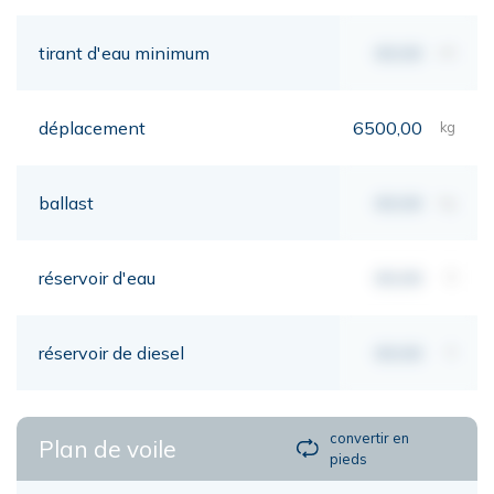
tirant d'eau minimum
00,00
mt
déplacement
6500,00
kg
ballast
00,00
kg
réservoir d'eau
00,00
lt
réservoir de diesel
00,00
lt
convertir en
Plan de voile
pieds