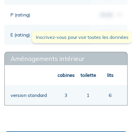
P (rating)
00,00
mt
E (rating)
00,00
mt
Inscrivez-vous pour voir toutes les données
Aménagements intérieur
cabines
toilette
lits
version standard
3
1
6