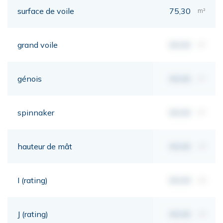
surface de voile
75,30
m²
grand voile
00,00
m²
génois
00,00
m²
spinnaker
00,00
m²
hauteur de mât
00,00
mt
I (rating)
00,00
mt
J (rating)
00,00
mt