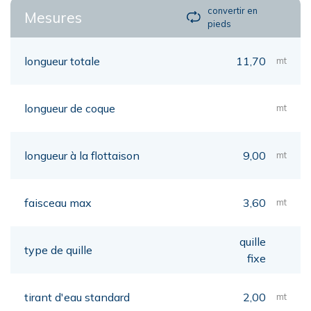
convertir en
Mesures
pieds
longueur totale
11,70
mt
longueur de coque
mt
longueur à la flottaison
9,00
mt
faisceau max
3,60
mt
quille
type de quille
fixe
tirant d'eau standard
2,00
mt