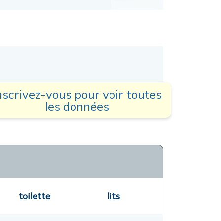
nscrivez-vous pour voir toutes
les données
toilette
lits