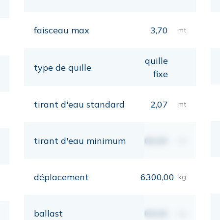
faisceau max
3,70
mt
quille
type de quille
fixe
tirant d'eau standard
2,07
mt
tirant d'eau minimum
00,00
mt
déplacement
6300,00
kg
ballast
00,00
kg