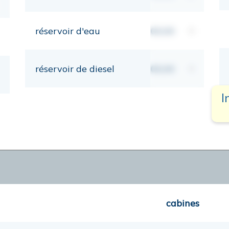
réservoir d'eau
00,00
lt
réservoir de diesel
00,00
lt
I
cabines