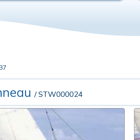
 37
nneau
/ STW000024