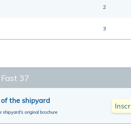
2
3
Fast 37
 of the shipyard
Insc
e shipyard's original brochure