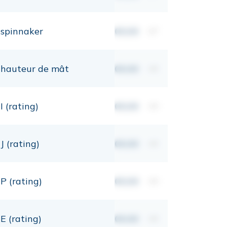
spinnaker
00,00
m²
hauteur de mât
00,00
mt
I (rating)
00,00
mt
J (rating)
00,00
mt
P (rating)
00,00
mt
E (rating)
00,00
mt