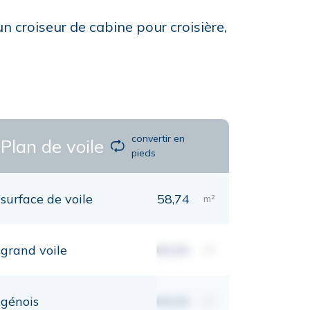
n croiseur de cabine pour croisière,
convertir en
Plan de voile
pieds
surface de voile
58,74
m²
grand voile
00,00
m²
génois
00,00
m²