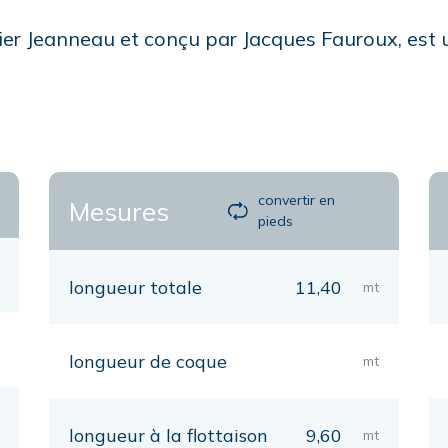
ier Jeanneau et conçu par Jacques Fauroux, est u
convertir en
Mesures
pieds
longueur totale
11,40
mt
longueur de coque
mt
longueur à la flottaison
9,60
mt