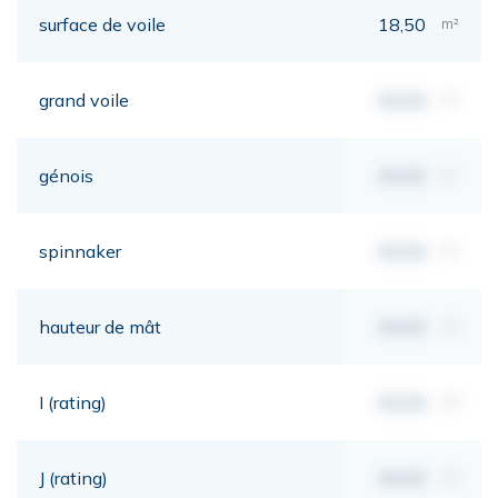
surface de voile
18,50
m²
grand voile
00,00
m²
génois
00,00
m²
spinnaker
00,00
m²
hauteur de mât
00,00
mt
I (rating)
00,00
mt
J (rating)
00,00
mt