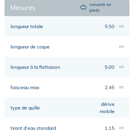
convertir en
Mesures
pieds
longueur totale
5,50
mt
longueur de coque
mt
longueur à la flottaison
5,00
mt
faisceau max
2,45
mt
dérive
type de quille
mobile
tirant d'eau standard
1,15
mt