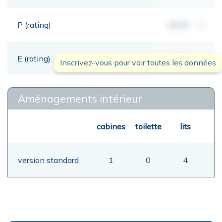
P (rating)
00,00
mt
E (rating)
00,00
mt
Inscrivez-vous pour voir toutes les données
Aménagements intérieur
cabines
toilette
lits
version standard
1
0
4