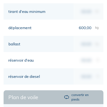
tirant d'eau minimum
00,00
mt
déplacement
600,00
kg
ballast
00,00
kg
réservoir d'eau
00,00
lt
réservoir de diesel
00,00
lt
convertir en
Plan de voile
pieds