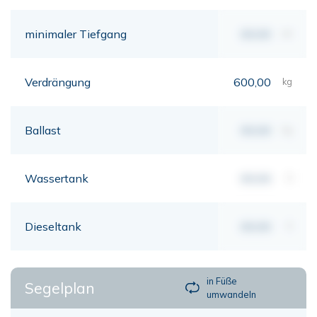
minimaler Tiefgang
00,00
mt
Verdrängung
600,00
kg
Ballast
00,00
kg
Wassertank
00,00
lt
Dieseltank
00,00
lt
in Füße
Segelplan
umwandeln