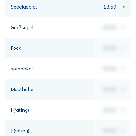
Segelgebiet
18,50
m²
Großsegel
00,00
m²
Fock
00,00
m²
spinnaker
00,00
m²
Masthöhe
00,00
mt
I (rating)
00,00
mt
J (rating)
00,00
mt