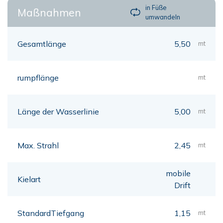
in Füße
Maßnahmen
umwandeln
Gesamtlänge
5,50
mt
rumpflänge
mt
Länge der Wasserlinie
5,00
mt
Max. Strahl
2,45
mt
mobile
Kielart
Drift
StandardTiefgang
1,15
mt