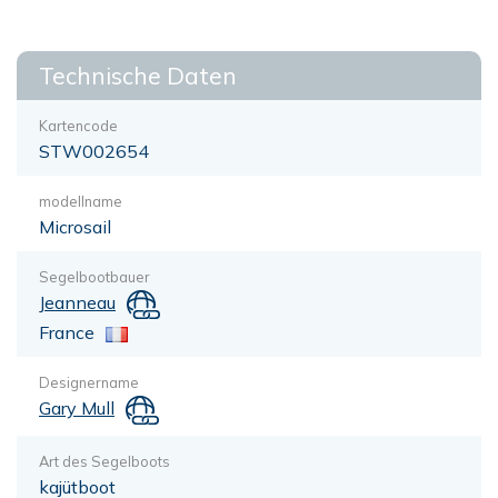
Technische Daten
Kartencode
STW002654
modellname
Microsail
Segelbootbauer
Jeanneau
France
Designername
Gary Mull
Art des Segelboots
kajütboot