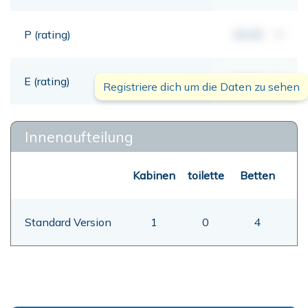
P (rating)
00,00
mt
E (rating)
00,00
mt
Registriere dich um die Daten zu sehen
Innenaufteilung
Kabinen
toilette
Betten
Standard Version
1
0
4