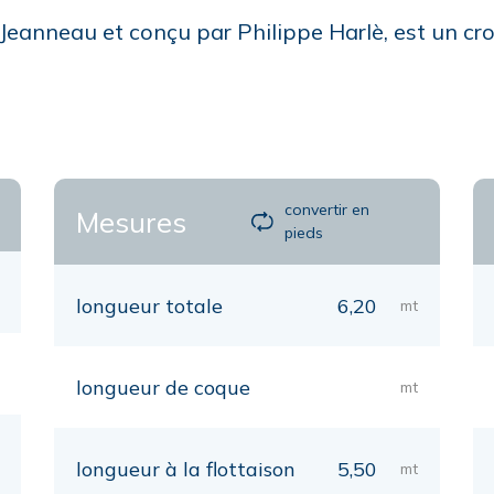
Jeanneau et conçu par Philippe Harlè, est un cro
convertir en
Mesures
pieds
longueur totale
6,20
mt
longueur de coque
mt
longueur à la flottaison
5,50
mt