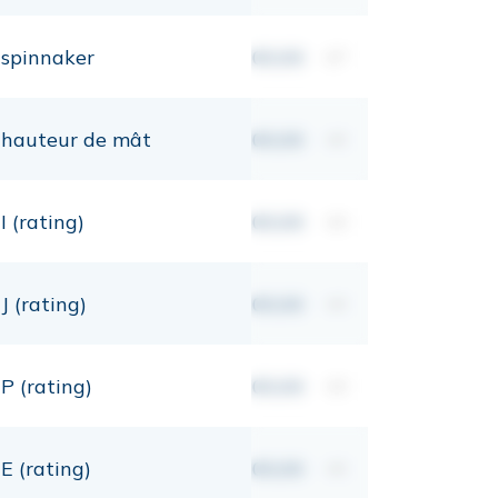
spinnaker
00,00
m²
hauteur de mât
00,00
mt
I (rating)
00,00
mt
J (rating)
00,00
mt
P (rating)
00,00
mt
E (rating)
00,00
mt