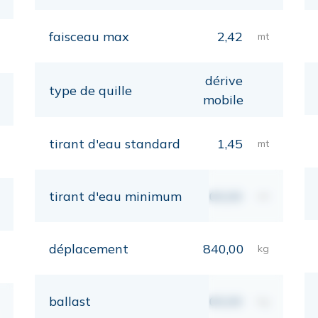
faisceau max
2,42
mt
dérive
type de quille
mobile
tirant d'eau standard
1,45
mt
tirant d'eau minimum
00,00
mt
déplacement
840,00
kg
ballast
00,00
kg