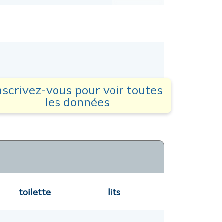
nscrivez-vous pour voir toutes
les données
toilette
lits