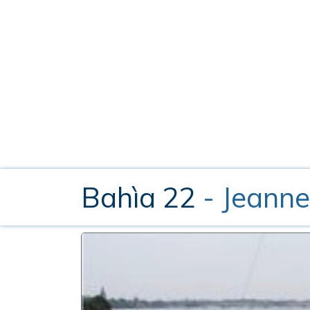
Bahìa 22
- Jeann