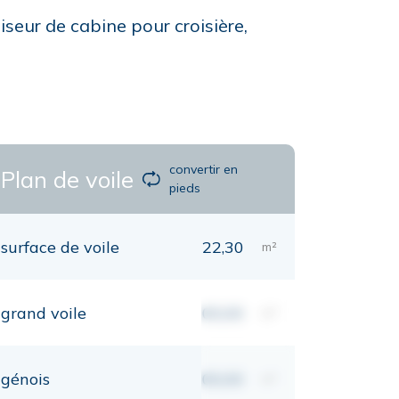
iseur de cabine pour croisière,
convertir en
Plan de voile
pieds
surface de voile
22,30
m²
grand voile
00,00
m²
génois
00,00
m²