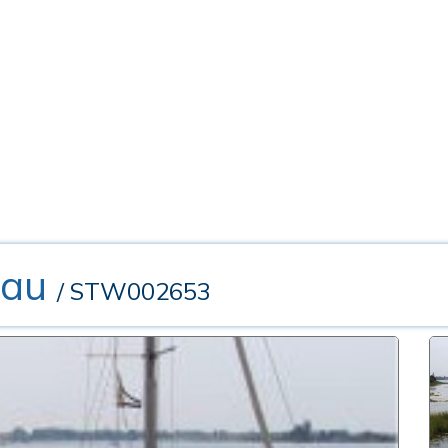
eau
/ STW002653