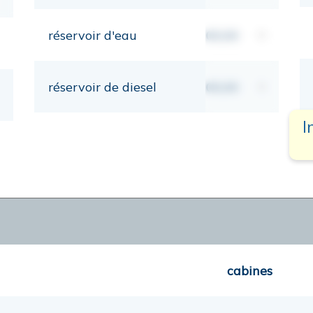
réservoir d'eau
00,00
lt
réservoir de diesel
00,00
lt
I
cabines