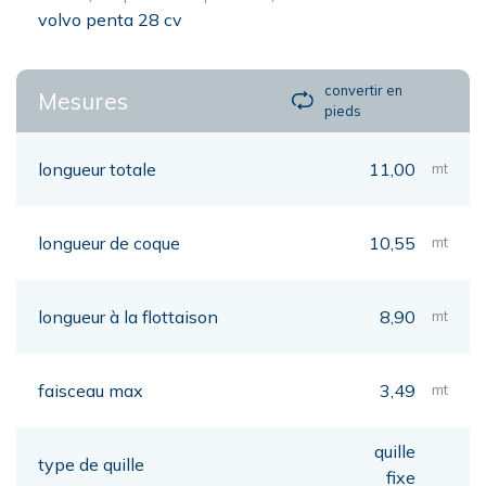
volvo penta 28 cv
convertir en
Mesures
pieds
longueur totale
11,00
mt
longueur de coque
10,55
mt
longueur à la flottaison
8,90
mt
faisceau max
3,49
mt
quille
type de quille
fixe