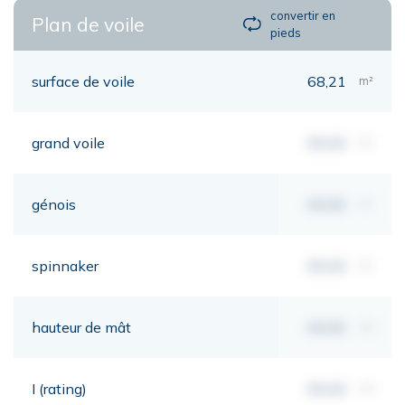
convertir en
Plan de voile
pieds
surface de voile
68,21
m²
grand voile
00,00
m²
génois
00,00
m²
spinnaker
00,00
m²
hauteur de mât
00,00
mt
I (rating)
00,00
mt