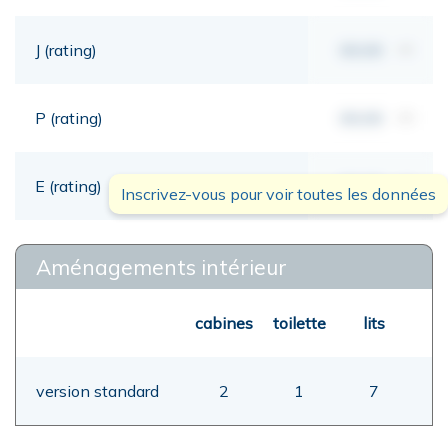
J (rating)
00,00
mt
P (rating)
00,00
mt
E (rating)
00,00
mt
Inscrivez-vous pour voir toutes les données
Aménagements intérieur
cabines
toilette
lits
version standard
2
1
7