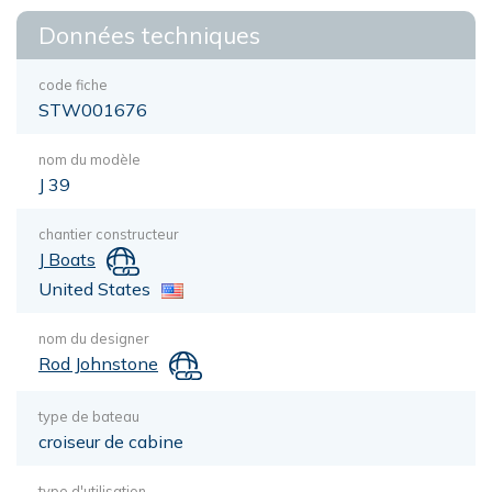
Données techniques
code fiche
STW001676
nom du modèle
J 39
chantier constructeur
J Boats
United States
nom du designer
Rod Johnstone
type de bateau
croiseur de cabine
type d'utilisation