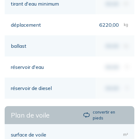
tirant d'eau minimum
00,00
mt
déplacement
6220,00
kg
ballast
00,00
kg
réservoir d'eau
00,00
lt
réservoir de diesel
00,00
lt
convertir en
Plan de voile
pieds
surface de voile
m²