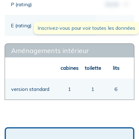
P (rating)
00,00
mt
E (rating)
00,00
mt
Inscrivez-vous pour voir toutes les données
Aménagements intérieur
cabines
toilette
lits
version standard
1
1
6