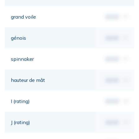
grand voile
00,00
m²
génois
00,00
m²
spinnaker
00,00
m²
hauteur de mât
00,00
mt
I (rating)
00,00
mt
J (rating)
00,00
mt