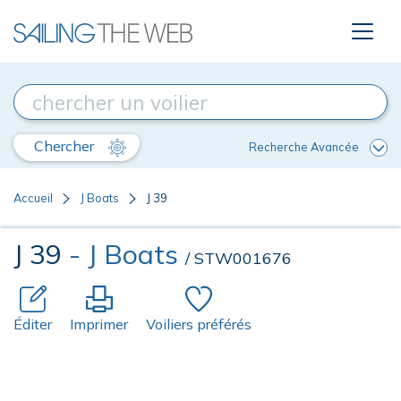
Chercher
Recherche Avancée
Accueil
J Boats
J 39
J 39
- J Boats
/ STW001676
Éditer
Imprimer
Voiliers préférés