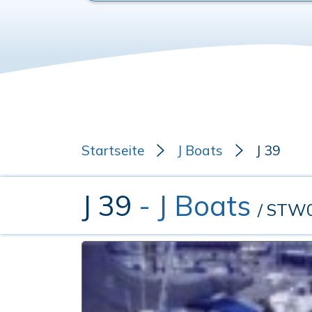
Startseite
J Boats
J 39
J 39
- J Boats
/ STW