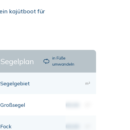
ein kajütboot für
in Füße
Segelplan
umwandeln
Segelgebiet
m²
Großsegel
00,00
m²
Fock
00,00
m²