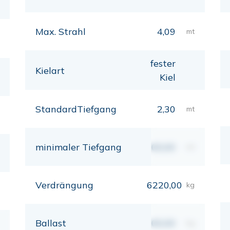
Max. Strahl
4,09
mt
fester
Kielart
Kiel
StandardTiefgang
2,30
mt
minimaler Tiefgang
00,00
mt
Verdrängung
6220,00
kg
Ballast
00,00
kg