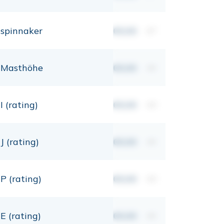
spinnaker
00,00
m²
Masthöhe
00,00
mt
I (rating)
00,00
mt
J (rating)
00,00
mt
P (rating)
00,00
mt
E (rating)
00,00
mt