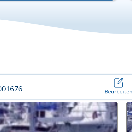
001676
Bearbeite