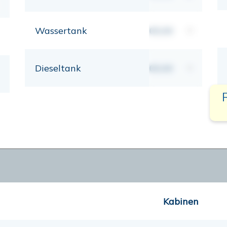
Wassertank
00,00
lt
Dieseltank
00,00
lt
Kabinen