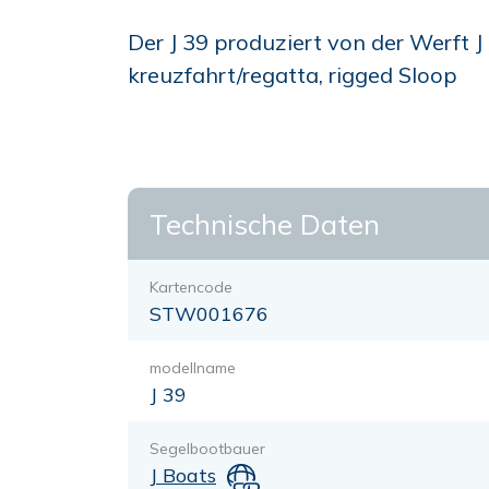
Der J 39 produziert von der Werft J
kreuzfahrt/regatta, rigged Sloop
Technische Daten
Kartencode
STW001676
modellname
J 39
Segelbootbauer
J Boats