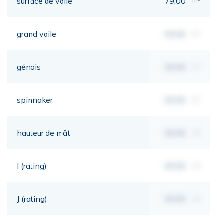
surface de voile
79,00
m²
grand voile
00,00
m²
génois
00,00
m²
spinnaker
00,00
m²
hauteur de mât
00,00
mt
I (rating)
00,00
mt
J (rating)
00,00
mt