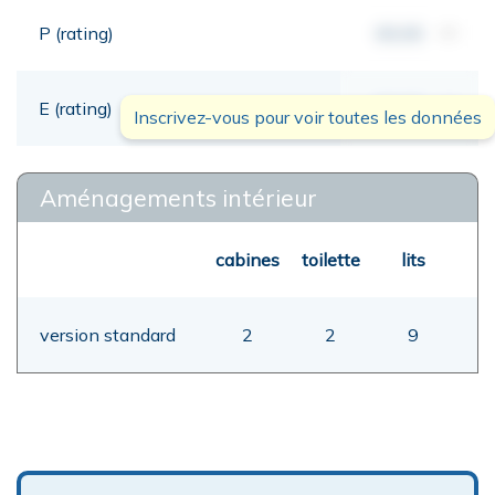
P (rating)
00,00
mt
E (rating)
00,00
mt
Inscrivez-vous pour voir toutes les données
Aménagements intérieur
cabines
toilette
lits
version standard
2
2
9