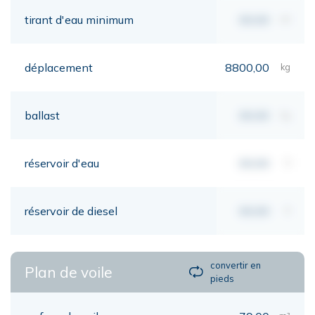
tirant d'eau minimum
00,00
mt
déplacement
8800,00
kg
ballast
00,00
kg
réservoir d'eau
00,00
lt
réservoir de diesel
00,00
lt
convertir en
Plan de voile
pieds