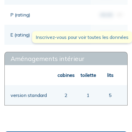
P (rating)
00,00
mt
E (rating)
00,00
mt
Inscrivez-vous pour voir toutes les données
Aménagements intérieur
cabines
toilette
lits
version standard
2
1
5