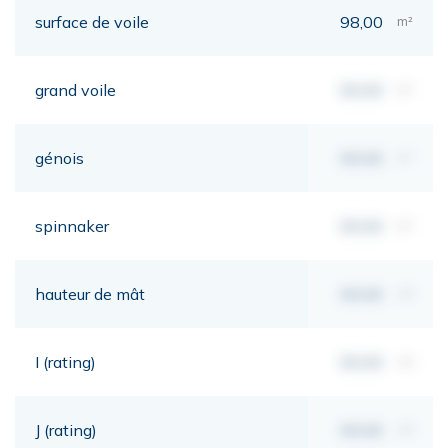
surface de voile
98,00
m²
grand voile
00,00
m²
génois
00,00
m²
spinnaker
00,00
m²
hauteur de mât
00,00
mt
I (rating)
00,00
mt
J (rating)
00,00
mt