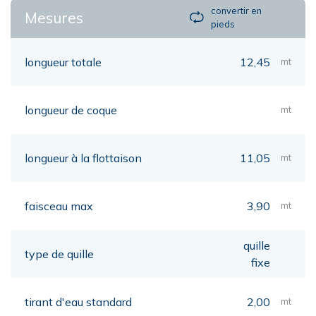
convertir en
Mesures
pieds
longueur totale
12,45
mt
longueur de coque
mt
longueur à la flottaison
11,05
mt
faisceau max
3,90
mt
quille
type de quille
fixe
tirant d'eau standard
2,00
mt