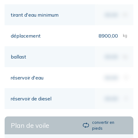
tirant d'eau minimum
00,00
mt
déplacement
8900,00
kg
ballast
00,00
kg
réservoir d'eau
00,00
lt
réservoir de diesel
00,00
lt
convertir en
Plan de voile
pieds