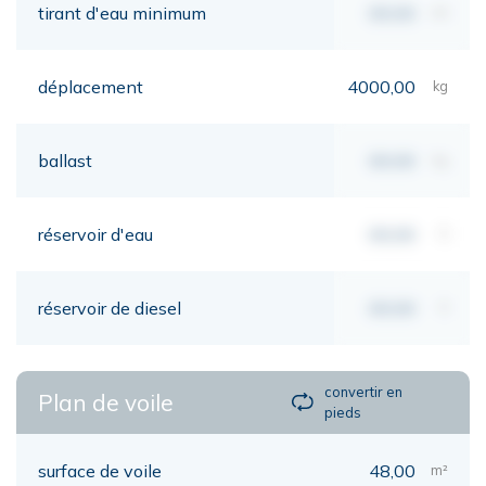
tirant d'eau minimum
00,00
mt
déplacement
4000,00
kg
ballast
00,00
kg
réservoir d'eau
00,00
lt
réservoir de diesel
00,00
lt
convertir en
Plan de voile
pieds
surface de voile
48,00
m²