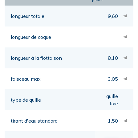
longueur totale
9,60
mt
longueur de coque
mt
longueur à la flottaison
8,10
mt
faisceau max
3,05
mt
quille
type de quille
fixe
tirant d'eau standard
1,50
mt