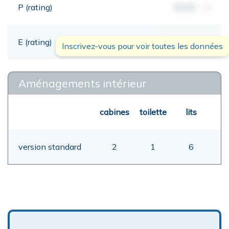
P (rating)
00,00
mt
E (rating)
00,00
mt
Inscrivez-vous pour voir toutes les données
Aménagements intérieur
cabines
toilette
lits
version standard
2
1
6