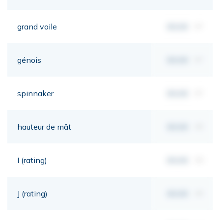
grand voile
00,00
m²
génois
00,00
m²
spinnaker
00,00
m²
hauteur de mât
00,00
mt
I (rating)
00,00
mt
J (rating)
00,00
mt