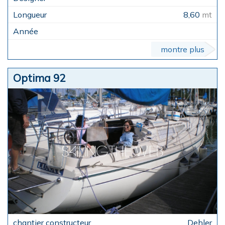
8,60
mt
montre plus
Optima 92
Dehler