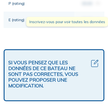
P (rating)
00,00
mt
E (rating)
00,00
mt
Inscrivez-vous pour voir toutes les données
SI VOUS PENSEZ QUE LES
DONNÉES DE CE BATEAU NE
SONT PAS CORRECTES, VOUS
POUVEZ PROPOSER UNE
MODIFICATION.