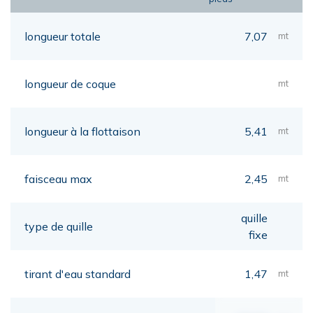
longueur totale
7,07
mt
longueur de coque
mt
longueur à la flottaison
5,41
mt
faisceau max
2,45
mt
quille
type de quille
fixe
tirant d'eau standard
1,47
mt