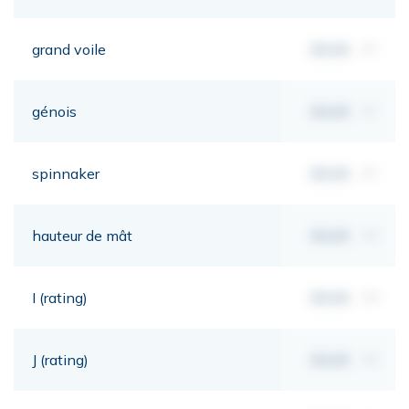
grand voile
00,00
m²
génois
00,00
m²
spinnaker
00,00
m²
hauteur de mât
00,00
mt
I (rating)
00,00
mt
J (rating)
00,00
mt