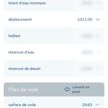
tirant d'eau minimum
00,00
mt
déplacement
1021,00
kg
ballast
00,00
kg
réservoir d'eau
00,00
lt
réservoir de diesel
00,00
lt
convertir en
Plan de voile
pieds
surface de voile
29,63
m²