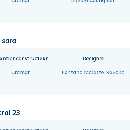
Cramar
Davide Castiglioni
lisara
antier constructeur
Designer
Cramar
Fontana Maletto Navone
tral 23