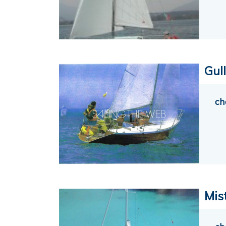
Gul
ch
Mis