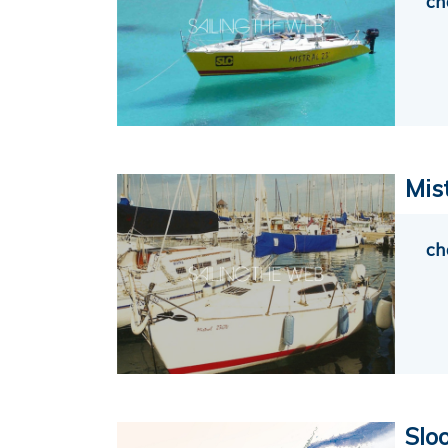
ch
Mis
ch
Slo