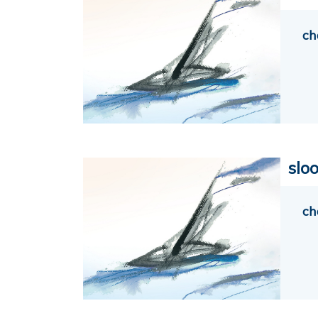
ch
slo
ch