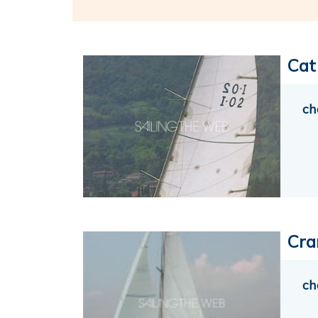
Cat
ch
Cra
ch