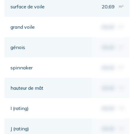
surface de voile
20,69
m²
grand voile
00,00
m²
génois
00,00
m²
spinnaker
00,00
m²
hauteur de mât
00,00
mt
I (rating)
00,00
mt
J (rating)
00,00
mt