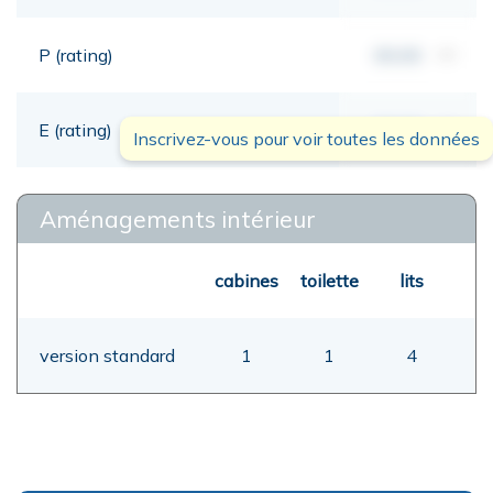
P (rating)
00,00
mt
E (rating)
00,00
mt
Inscrivez-vous pour voir toutes les données
Aménagements intérieur
cabines
toilette
lits
version standard
1
1
4