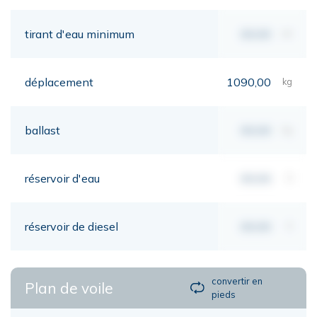
tirant d'eau minimum
00,00
mt
déplacement
1090,00
kg
ballast
00,00
kg
réservoir d'eau
00,00
lt
réservoir de diesel
00,00
lt
convertir en
Plan de voile
pieds