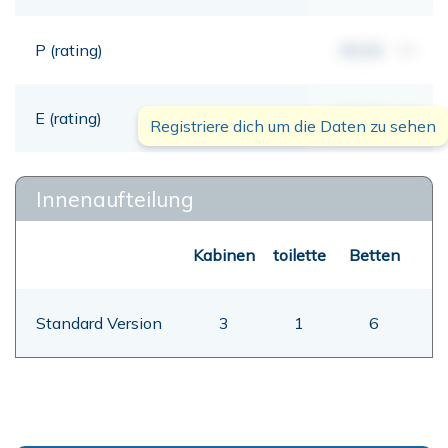
P (rating)
00,00
mt
E (rating)
00,00
mt
Registriere dich um die Daten zu sehen
Innenaufteilung
Kabinen
toilette
Betten
Standard Version
3
1
6