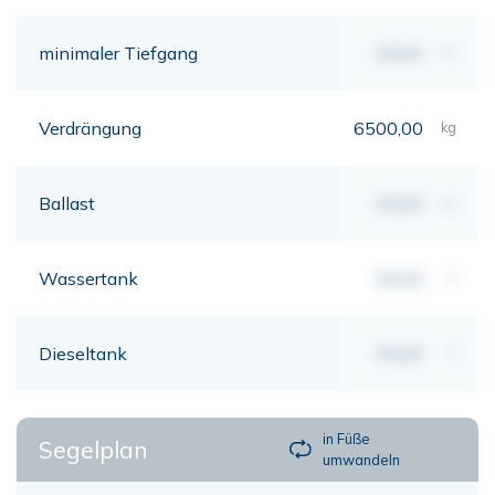
minimaler Tiefgang
00,00
mt
Verdrängung
6500,00
kg
Ballast
00,00
kg
Wassertank
00,00
lt
Dieseltank
00,00
lt
in Füße
Segelplan
umwandeln