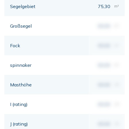
Segelgebiet
75,30
m²
Großsegel
00,00
m²
Fock
00,00
m²
spinnaker
00,00
m²
Masthöhe
00,00
mt
I (rating)
00,00
mt
J (rating)
00,00
mt