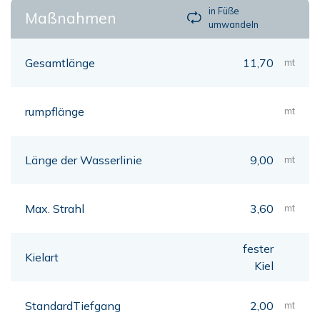
in Füße
Maßnahmen
umwandeln
Gesamtlänge
11,70
mt
rumpflänge
mt
Länge der Wasserlinie
9,00
mt
Max. Strahl
3,60
mt
fester
Kielart
Kiel
StandardTiefgang
2,00
mt