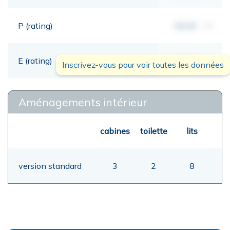
P (rating)
00,00
mt
E (rating)
00,00
mt
Inscrivez-vous pour voir toutes les données
Aménagements intérieur
cabines
toilette
lits
version standard
3
2
8