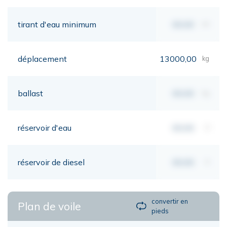
tirant d'eau minimum
00,00
mt
déplacement
13000,00
kg
ballast
00,00
kg
réservoir d'eau
00,00
lt
réservoir de diesel
00,00
lt
convertir en
Plan de voile
pieds