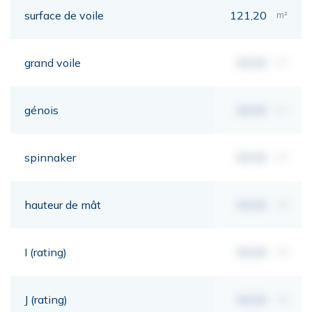
surface de voile
121,20
m²
grand voile
00,00
m²
génois
00,00
m²
spinnaker
00,00
m²
hauteur de mât
00,00
mt
I (rating)
00,00
mt
J (rating)
00,00
mt