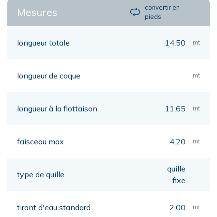
convertir en
Mesures
pieds
longueur totale
14,50
mt
longueur de coque
mt
longueur à la flottaison
11,65
mt
faisceau max
4,20
mt
quille
type de quille
fixe
tirant d'eau standard
2,00
mt