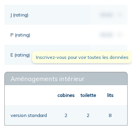
J (rating)
00,00
mt
P (rating)
00,00
mt
E (rating)
00,00
mt
Inscrivez-vous pour voir toutes les données
Aménagements intérieur
cabines
toilette
lits
version standard
2
2
8