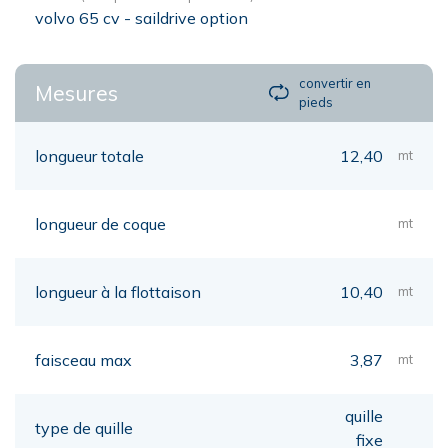
volvo 65 cv - saildrive option
convertir en
Mesures
pieds
longueur totale
12,40
mt
longueur de coque
mt
longueur à la flottaison
10,40
mt
faisceau max
3,87
mt
quille
type de quille
fixe