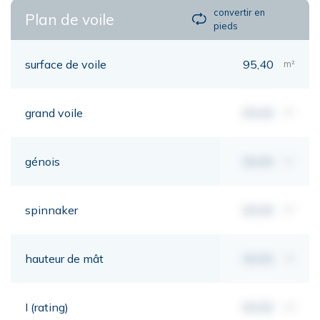
convertir en
Plan de voile
pieds
surface de voile
95,40
m²
grand voile
00,00
m²
génois
00,00
m²
spinnaker
00,00
m²
hauteur de mât
00,00
mt
I (rating)
00,00
mt