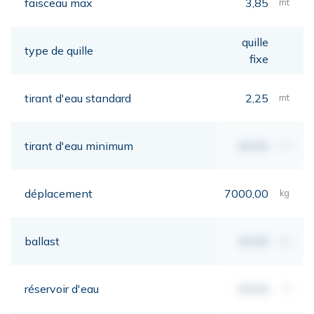
faisceau max
3,85
mt
quille
type de quille
fixe
tirant d'eau standard
2,25
mt
tirant d'eau minimum
00,00
mt
déplacement
7000,00
kg
ballast
00,00
kg
réservoir d'eau
00,00
lt