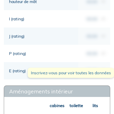
hauteur de mât
00,00
mt
I (rating)
00,00
mt
J (rating)
00,00
mt
P (rating)
00,00
mt
E (rating)
00,00
mt
Inscrivez-vous pour voir toutes les données
Aménagements intérieur
cabines
toilette
lits