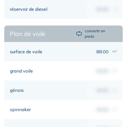
réservoir de diesel
00,00
lt
convertir en
Plan de voile
pieds
surface de voile
88,00
m²
grand voile
00,00
m²
génois
00,00
m²
spinnaker
00,00
m²