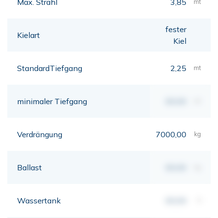
Max. Strahl
3,85
mt
fester
Kielart
Kiel
StandardTiefgang
2,25
mt
minimaler Tiefgang
00,00
mt
Verdrängung
7000,00
kg
Ballast
00,00
kg
Wassertank
00,00
lt