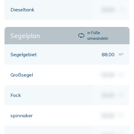
Dieseltank
00,00
lt
in Füße
Segelplan
umwandeln
Segelgebiet
88,00
m²
Großsegel
00,00
m²
Fock
00,00
m²
spinnaker
00,00
m²