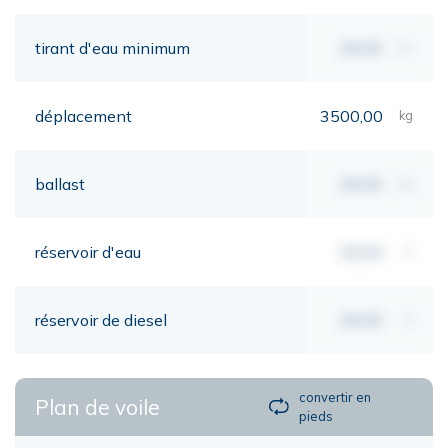
tirant d'eau minimum
00,00
mt
déplacement
3500,00
kg
ballast
00,00
kg
réservoir d'eau
00,00
lt
réservoir de diesel
00,00
lt
convertir en
Plan de voile
pieds