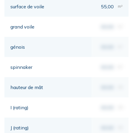
surface de voile
55,00
m²
grand voile
00,00
m²
génois
00,00
m²
spinnaker
00,00
m²
hauteur de mât
00,00
mt
I (rating)
00,00
mt
J (rating)
00,00
mt