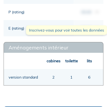
P (rating)
00,00
mt
E (rating)
00,00
mt
Inscrivez-vous pour voir toutes les données
Aménagements intérieur
cabines
toilette
lits
version standard
2
1
6