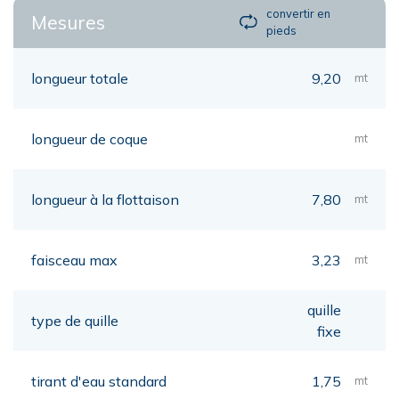
convertir en
Mesures
pieds
longueur totale
9,20
mt
longueur de coque
mt
longueur à la flottaison
7,80
mt
faisceau max
3,23
mt
quille
type de quille
fixe
tirant d'eau standard
1,75
mt