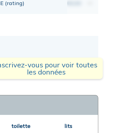
E (rating)
00,00
mt
nscrivez-vous pour voir toutes
les données
toilette
lits