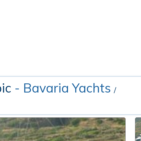
bic
- Bavaria Yachts
/