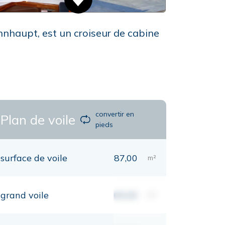
hnhaupt, est un croiseur de cabine
convertir en
Plan de voile
pieds
surface de voile
87,00
m²
grand voile
00,00
m²