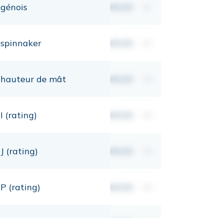
génois
00,00
m²
spinnaker
00,00
m²
hauteur de mât
00,00
mt
I (rating)
00,00
mt
J (rating)
00,00
mt
P (rating)
00,00
mt