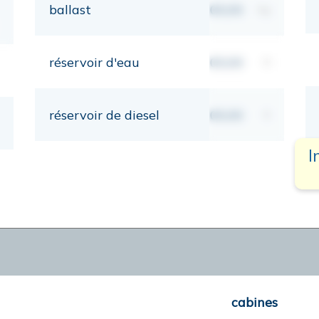
ballast
00,00
kg
réservoir d'eau
00,00
lt
réservoir de diesel
00,00
lt
I
cabines