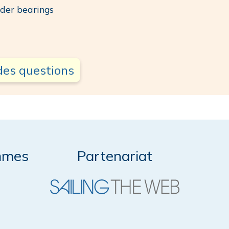
dder bearings
des questions
mmes
Partenariat