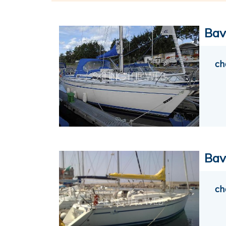
Bav
ch
Bav
ch