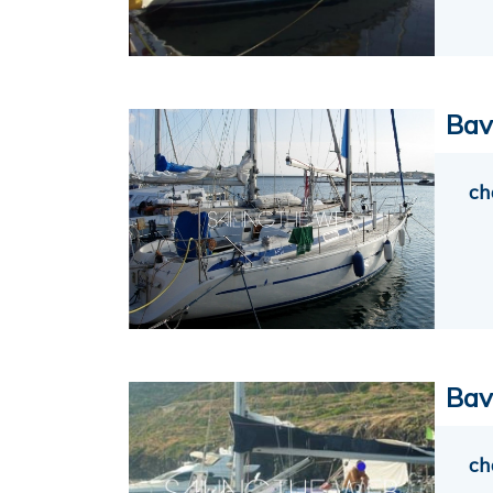
Bav
ch
Bav
ch