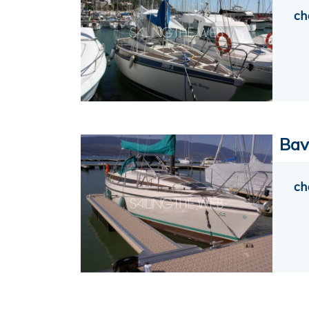
ch
Bav
ch