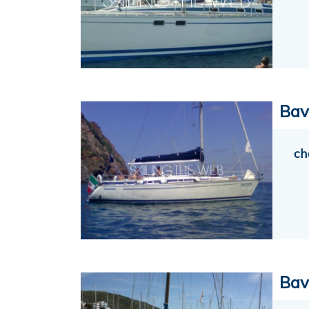
Bav
ch
Bav