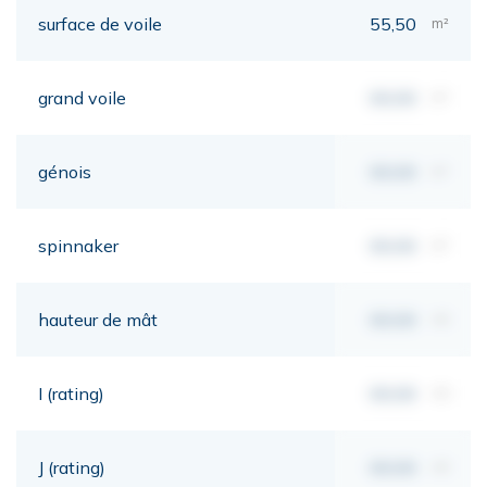
surface de voile
55,50
m²
grand voile
00,00
m²
génois
00,00
m²
spinnaker
00,00
m²
hauteur de mât
00,00
mt
I (rating)
00,00
mt
J (rating)
00,00
mt