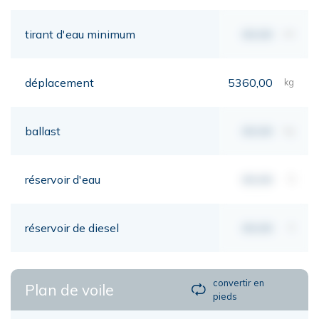
tirant d'eau minimum
00,00
mt
déplacement
5360,00
kg
ballast
00,00
kg
réservoir d'eau
00,00
lt
réservoir de diesel
00,00
lt
convertir en
Plan de voile
pieds