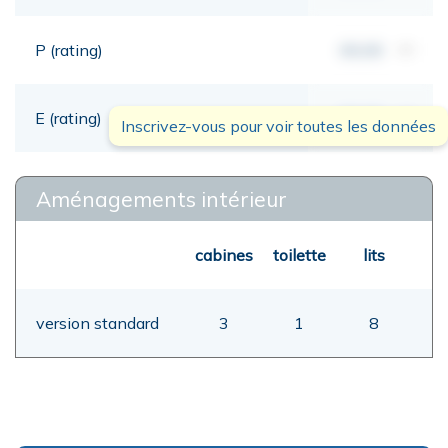
P (rating)
00,00
mt
E (rating)
00,00
mt
Inscrivez-vous pour voir toutes les données
Aménagements intérieur
cabines
toilette
lits
version standard
3
1
8