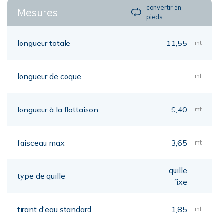
convertir en
Mesures
pieds
longueur totale
11,55
mt
longueur de coque
mt
longueur à la flottaison
9,40
mt
faisceau max
3,65
mt
quille
type de quille
fixe
tirant d'eau standard
1,85
mt