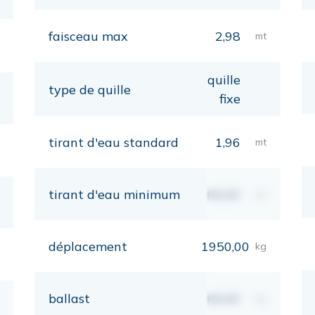
faisceau max
2,98
mt
quille
type de quille
fixe
tirant d'eau standard
1,96
mt
tirant d'eau minimum
00,00
mt
déplacement
1950,00
kg
ballast
00,00
kg