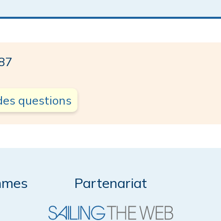
87
des questions
mmes
Partenariat