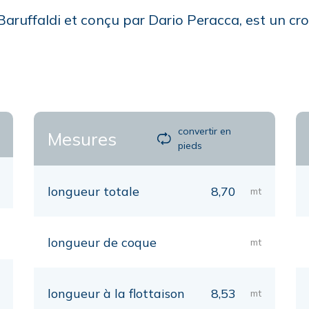
 Baruffaldi et conçu par Dario Peracca, est un cr
convertir en
Mesures
pieds
longueur totale
8,70
mt
longueur de coque
mt
longueur à la flottaison
8,53
mt