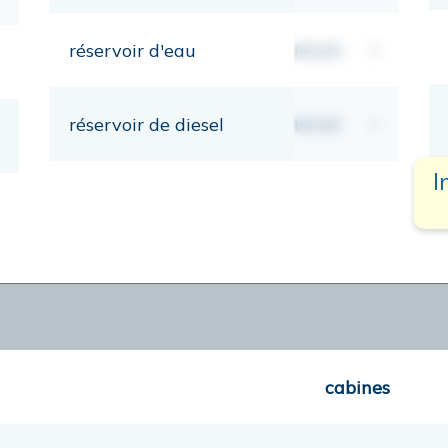
réservoir d'eau
00,00
lt
réservoir de diesel
00,00
lt
I
cabines