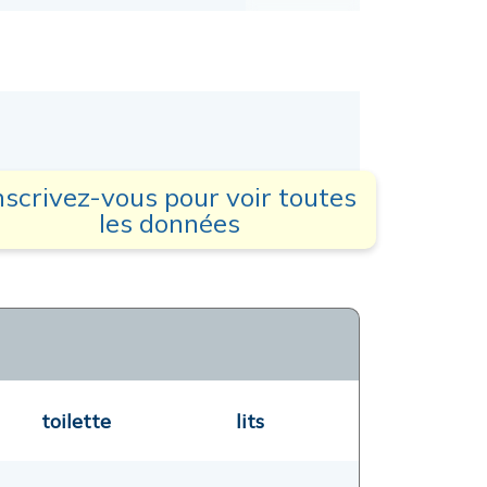
nscrivez-vous pour voir toutes
les données
toilette
lits