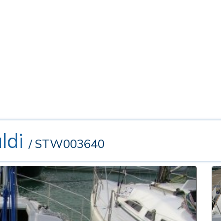
ldi
/ STW003640