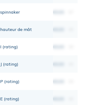
spinnaker
00,00
m²
hauteur de mât
00,00
mt
I (rating)
00,00
mt
J (rating)
00,00
mt
P (rating)
00,00
mt
E (rating)
00,00
mt