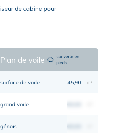
oiseur de cabine pour
convertir en
Plan de voile
pieds
surface de voile
45,90
m²
grand voile
00,00
m²
génois
00,00
m²