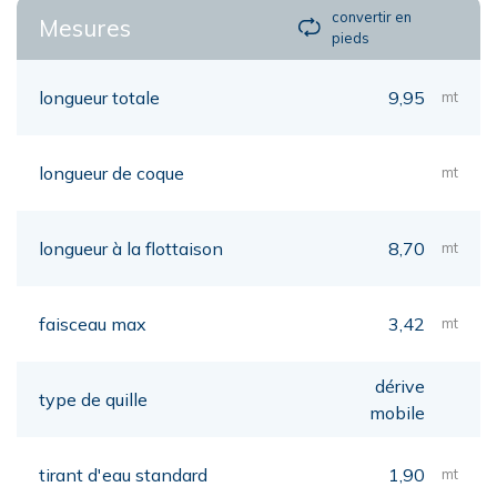
convertir en
Mesures
pieds
longueur totale
9,95
mt
longueur de coque
mt
longueur à la flottaison
8,70
mt
faisceau max
3,42
mt
dérive
type de quille
mobile
tirant d'eau standard
1,90
mt