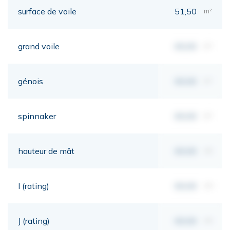
surface de voile
51,50
m²
grand voile
00,00
m²
génois
00,00
m²
spinnaker
00,00
m²
hauteur de mât
00,00
mt
I (rating)
00,00
mt
J (rating)
00,00
mt