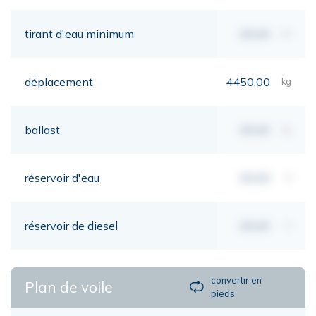
tirant d'eau minimum
00,00
mt
déplacement
4450,00
kg
ballast
00,00
kg
réservoir d'eau
00,00
lt
réservoir de diesel
00,00
lt
convertir en
Plan de voile
pieds