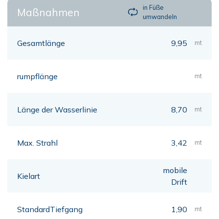
in Füße
Maßnahmen
umwandeln
Gesamtlänge
9,95
mt
rumpflänge
mt
Länge der Wasserlinie
8,70
mt
Max. Strahl
3,42
mt
mobile
Kielart
Drift
StandardTiefgang
1,90
mt