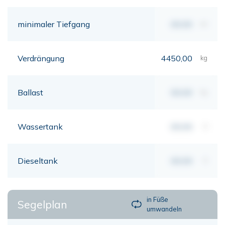
minimaler Tiefgang
00,00
mt
Verdrängung
4450,00
kg
Ballast
00,00
kg
Wassertank
00,00
lt
Dieseltank
00,00
lt
in Füße
Segelplan
umwandeln