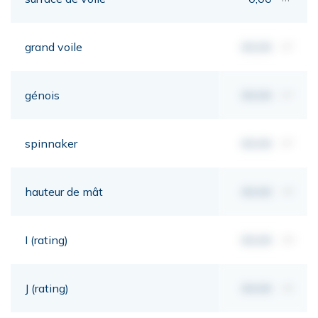
grand voile
00,00
m²
génois
00,00
m²
spinnaker
00,00
m²
hauteur de mât
00,00
mt
I (rating)
00,00
mt
J (rating)
00,00
mt