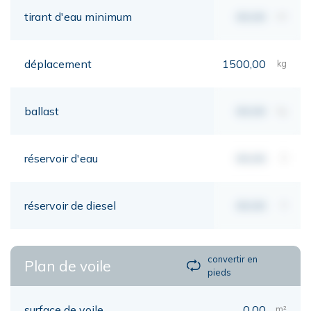
tirant d'eau minimum
00,00
mt
déplacement
1500,00
kg
ballast
00,00
kg
réservoir d'eau
00,00
lt
réservoir de diesel
00,00
lt
convertir en
Plan de voile
pieds
surface de voile
0,00
m²