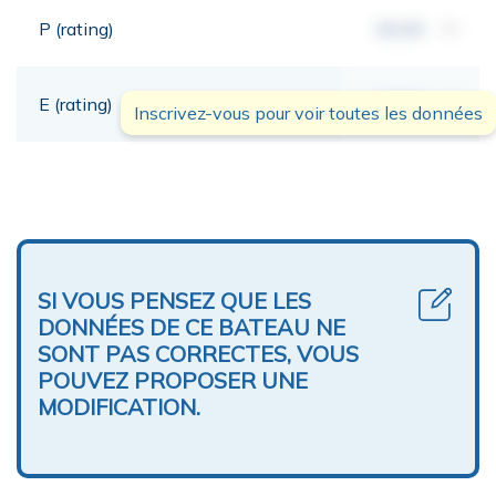
P (rating)
00,00
mt
E (rating)
00,00
mt
Inscrivez-vous pour voir toutes les données
SI VOUS PENSEZ QUE LES
DONNÉES DE CE BATEAU NE
SONT PAS CORRECTES, VOUS
POUVEZ PROPOSER UNE
MODIFICATION.