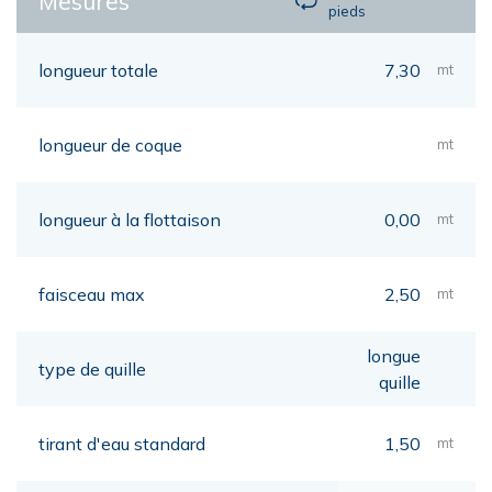
Mesures
pieds
longueur totale
7,30
mt
longueur de coque
mt
longueur à la flottaison
0,00
mt
faisceau max
2,50
mt
longue
type de quille
quille
tirant d'eau standard
1,50
mt