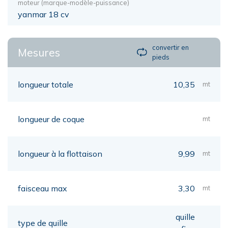
moteur (marque-modèle-puissance)
yanmar 18 cv
convertir en
Mesures
pieds
longueur totale
10,35
mt
longueur de coque
mt
longueur à la flottaison
9,99
mt
faisceau max
3,30
mt
quille
type de quille