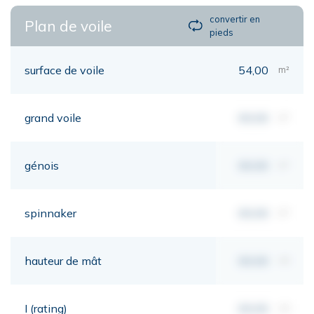
convertir en
Plan de voile
pieds
surface de voile
54,00
m²
grand voile
00,00
m²
génois
00,00
m²
spinnaker
00,00
m²
hauteur de mât
00,00
mt
I (rating)
00,00
mt