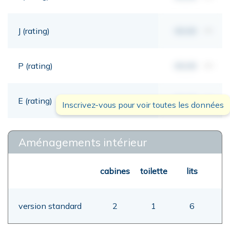
J (rating)
00,00
mt
P (rating)
00,00
mt
E (rating)
00,00
mt
Inscrivez-vous pour voir toutes les données
Aménagements intérieur
cabines
toilette
lits
version standard
2
1
6