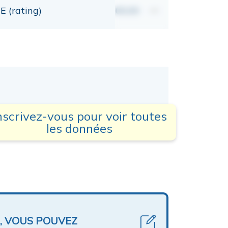
E (rating)
00,00
mt
nscrivez-vous pour voir toutes
les données
, VOUS POUVEZ