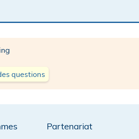
ing
des questions
mmes
Partenariat