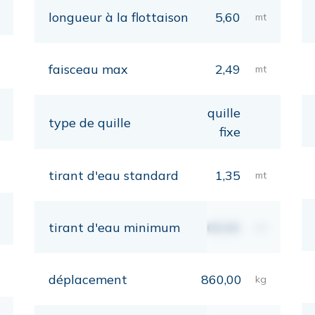
longueur à la flottaison
5,60
mt
faisceau max
2,49
mt
quille
type de quille
fixe
tirant d'eau standard
1,35
mt
tirant d'eau minimum
00,00
mt
déplacement
860,00
kg