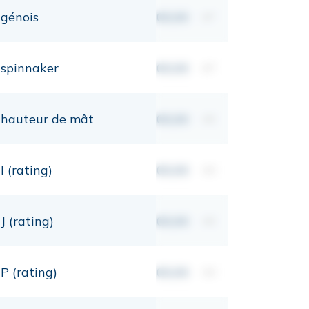
génois
00,00
m²
spinnaker
00,00
m²
hauteur de mât
00,00
mt
I (rating)
00,00
mt
J (rating)
00,00
mt
P (rating)
00,00
mt