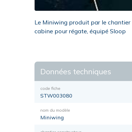
Le Miniwing produit par le chantie
cabine pour régate, équipé Sloop
Données techniques
code fiche
STW003080
nom du modèle
Miniwing