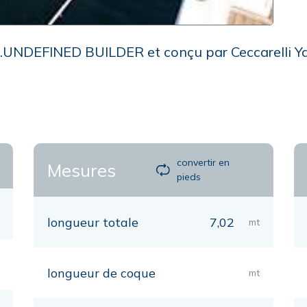
r .UNDEFINED BUILDER et conçu par Ceccarelli Ya
convertir en
Mesures
pieds
longueur totale
7,02
mt
longueur de coque
mt