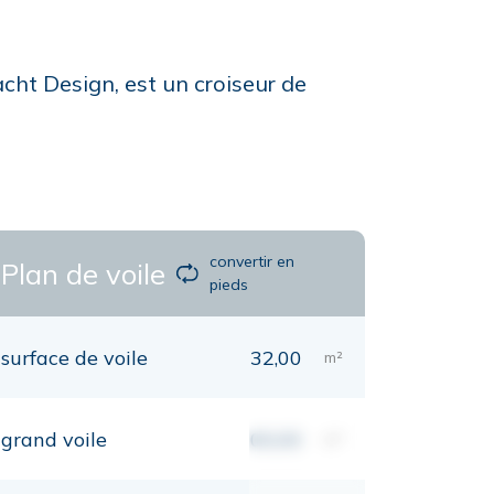
cht Design, est un croiseur de
convertir en
Plan de voile
pieds
surface de voile
32,00
m²
grand voile
00,00
m²