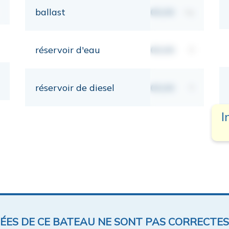
ballast
00,00
kg
réservoir d'eau
00,00
lt
réservoir de diesel
00,00
lt
I
NÉES DE CE BATEAU NE SONT PAS CORRECTES