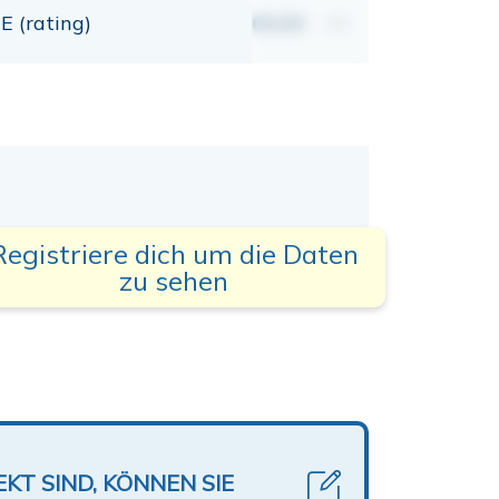
E (rating)
00,00
mt
Registriere dich um die Daten
zu sehen
KT SIND, KÖNNEN SIE