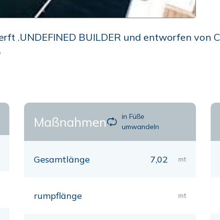
erft .UNDEFINED BUILDER und entworfen von Cecc
p
in Füße
Maßnahmen
umwandeln
Gesamtlänge
7,02
mt
rumpflänge
mt