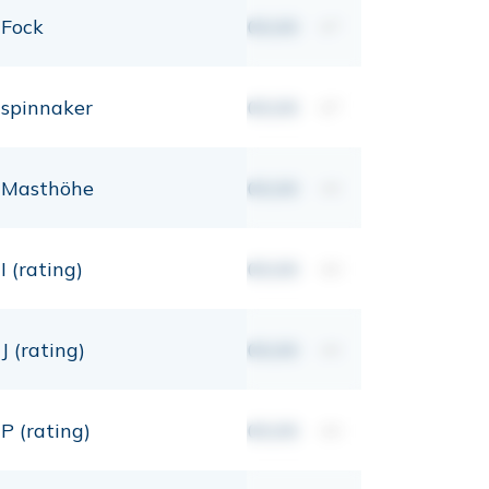
Fock
00,00
m²
spinnaker
00,00
m²
Masthöhe
00,00
mt
I (rating)
00,00
mt
J (rating)
00,00
mt
P (rating)
00,00
mt