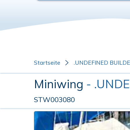
Startseite
.UNDEFINED BUILD
Miniwing
- .UND
STW003080