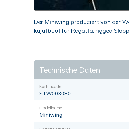
Der Miniwing produziert von der W
kajütboot für Regatta, rigged Sloo
Technische Daten
Kartencode
STW003080
modellname
Miniwing