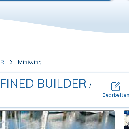
ER
Miniwing
EFINED BUILDER
/
Bearbeite