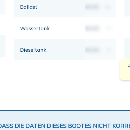
Ballast
00,00
kg
Wassertank
00,00
lt
Dieseltank
00,00
lt
DASS DIE DATEN DIESES BOOTES NICHT KORRE