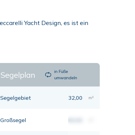
arelli Yacht Design, es ist ein
in Füße
Segelplan
umwandeln
Segelgebiet
32,00
m²
Großsegel
00,00
m²