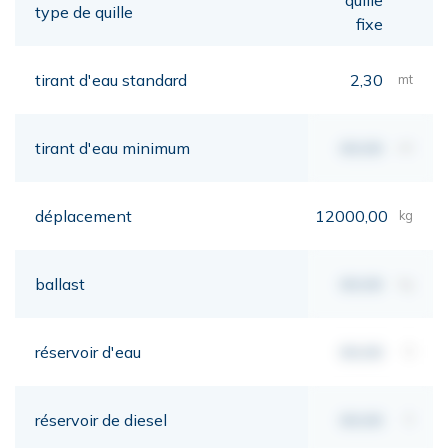
type de quille
fixe
tirant d'eau standard
2,30
mt
tirant d'eau minimum
00,00
mt
déplacement
12000,00
kg
ballast
00,00
kg
réservoir d'eau
00,00
lt
réservoir de diesel
00,00
lt