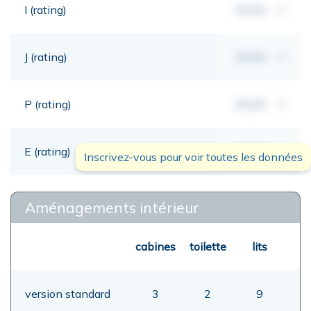
I (rating)
00,00
mt
J (rating)
00,00
mt
P (rating)
00,00
mt
E (rating)
00,00
mt
Inscrivez-vous pour voir toutes les données
Aménagements intérieur
cabines
toilette
lits
version standard
3
2
9