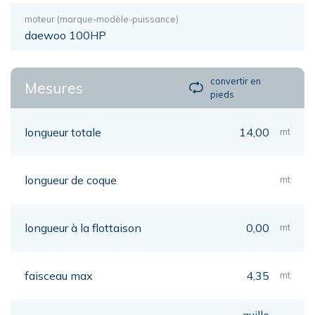
moteur (marque-modèle-puissance)
daewoo 100HP
convertir en
Mesures
pieds
longueur totale
14,00
mt
longueur de coque
mt
longueur à la flottaison
0,00
mt
faisceau max
4,35
mt
quille