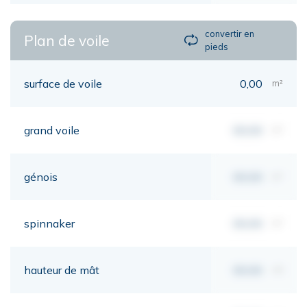
convertir en
Plan de voile
pieds
surface de voile
0,00
m²
grand voile
00,00
m²
génois
00,00
m²
spinnaker
00,00
m²
hauteur de mât
00,00
mt