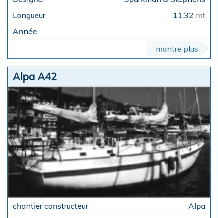
11,32
mt
montre plus
Alpa A42
Alpa