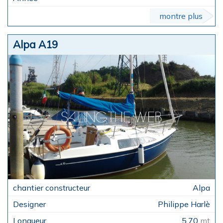
montre plus
Alpa A19
Alpa
Philippe Harlè
5,70
mt