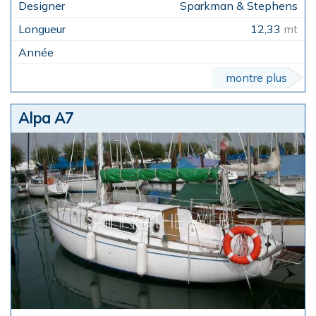
Sparkman & Stephens
12,33
mt
montre plus
Alpa A7