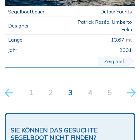
Dufour Yachts
Patrick Roséo, Umberto
Felci
13,67
mt
2001
Zeig mehr
1
2
3
4
5
SIE KÖNNEN DAS GESUCHTE
SEGELBOOT NICHT FINDEN?