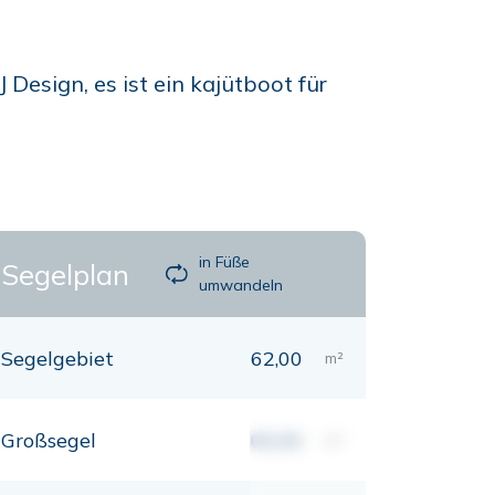
esign, es ist ein kajütboot für
in Füße
Segelplan
umwandeln
Segelgebiet
62,00
m²
Großsegel
00,00
m²