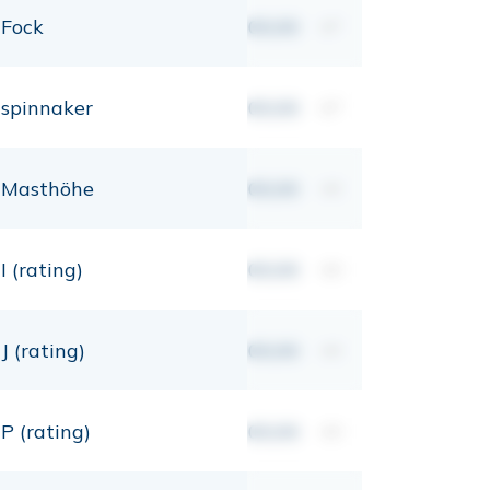
Fock
00,00
m²
spinnaker
00,00
m²
Masthöhe
00,00
mt
I (rating)
00,00
mt
J (rating)
00,00
mt
P (rating)
00,00
mt