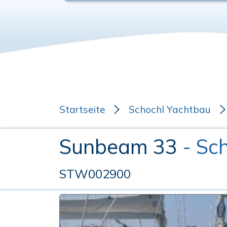
Startseite
Schochl Yachtbau
Sunbeam 33
- Sc
STW002900