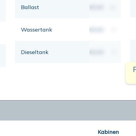
Ballast
00,00
kg
Wassertank
00,00
lt
Dieseltank
00,00
lt
Kabinen