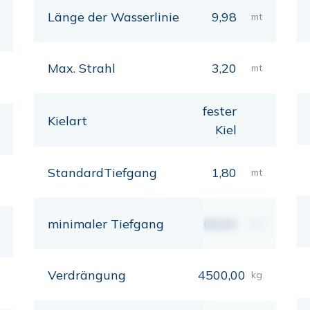
Länge der Wasserlinie
9,98
mt
Max. Strahl
3,20
mt
fester
Kielart
Kiel
StandardTiefgang
1,80
mt
minimaler Tiefgang
00,00
mt
Verdrängung
4500,00
kg