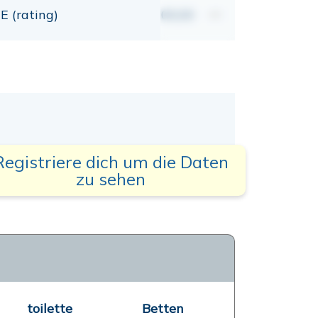
E (rating)
00,00
mt
Registriere dich um die Daten
zu sehen
toilette
Betten