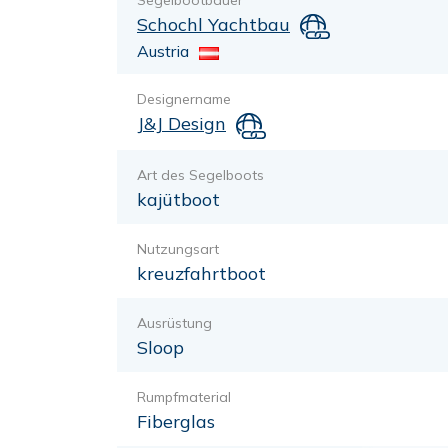
Segelbootbauer
Schochl Yachtbau
Austria
Designername
J&J Design
Art des Segelboots
kajütboot
Nutzungsart
kreuzfahrtboot
Ausrüstung
Sloop
Rumpfmaterial
Fiberglas