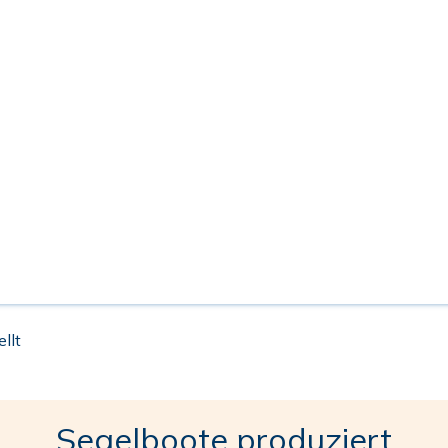
llt
Segelboote produziert