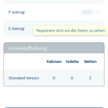
P (rating)
00,00
mt
E (rating)
00,00
mt
Registriere dich um die Daten zu sehen
Innenaufteilung
Kabinen
toilette
Betten
Standard Version
0
0
2