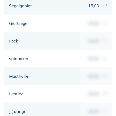
Segelgebiet
15,00
m²
Großsegel
00,00
m²
Fock
00,00
m²
spinnaker
00,00
m²
Masthöhe
00,00
mt
I (rating)
00,00
mt
J (rating)
00,00
mt