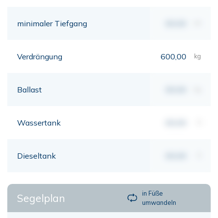
minimaler Tiefgang
00,00
mt
Verdrängung
600,00
kg
Ballast
00,00
kg
Wassertank
00,00
lt
Dieseltank
00,00
lt
in Füße
Segelplan
umwandeln