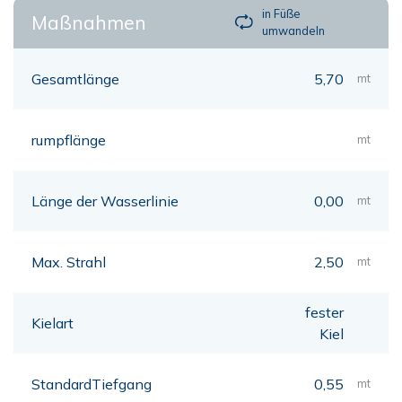
in Füße
Maßnahmen
umwandeln
Gesamtlänge
5,70
mt
rumpflänge
mt
Länge der Wasserlinie
0,00
mt
Max. Strahl
2,50
mt
fester
Kielart
Kiel
StandardTiefgang
0,55
mt