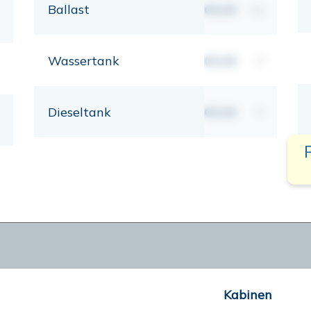
Ballast
00,00
kg
Wassertank
00,00
lt
Dieseltank
00,00
lt
Kabinen