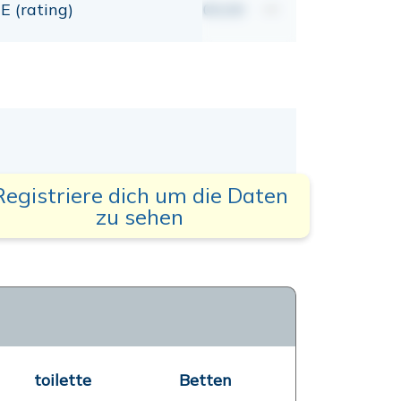
E (rating)
00,00
mt
Registriere dich um die Daten
zu sehen
toilette
Betten