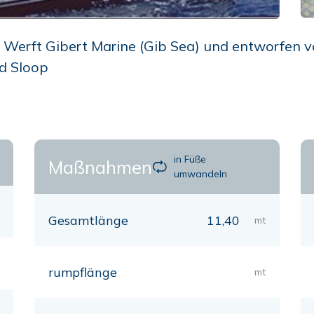
Werft Gibert Marine (Gib Sea) und entworfen von
ed Sloop
in Füße
Maßnahmen
umwandeln
Gesamtlänge
11,40
mt
rumpflänge
mt