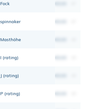
Fock
00,00
m²
spinnaker
00,00
m²
Masthöhe
00,00
mt
I (rating)
00,00
mt
J (rating)
00,00
mt
P (rating)
00,00
mt