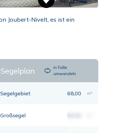
 Joubert-Nivelt, es ist ein
in Füße
Segelplan
umwandeln
Segelgebiet
68,00
m²
Großsegel
00,00
m²