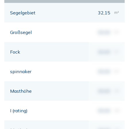
Segelgebiet
32,15
m²
Großsegel
00,00
m²
Fock
00,00
m²
spinnaker
00,00
m²
Masthöhe
00,00
mt
I (rating)
00,00
mt