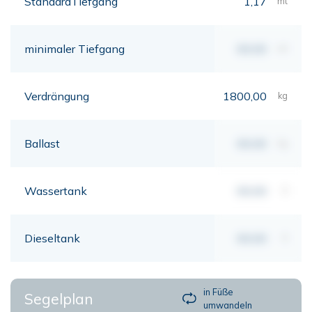
StandardTiefgang
1,17
mt
minimaler Tiefgang
00,00
mt
Verdrängung
1800,00
kg
Ballast
00,00
kg
Wassertank
00,00
lt
Dieseltank
00,00
lt
in Füße
Segelplan
umwandeln