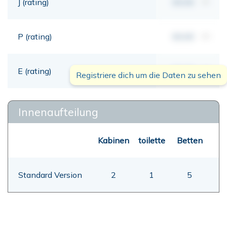
J (rating)
00,00
mt
P (rating)
00,00
mt
E (rating)
00,00
mt
Registriere dich um die Daten zu sehen
Innenaufteilung
Kabinen
toilette
Betten
Standard Version
2
1
5