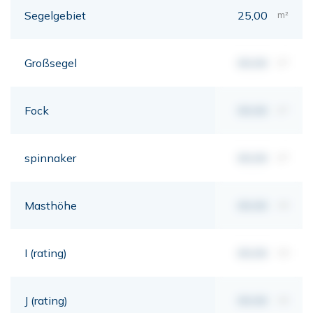
Segelgebiet
25,00
m²
Großsegel
00,00
m²
Fock
00,00
m²
spinnaker
00,00
m²
Masthöhe
00,00
mt
I (rating)
00,00
mt
J (rating)
00,00
mt