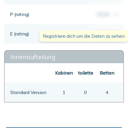
P (rating)
00,00
mt
E (rating)
00,00
mt
Registriere dich um die Daten zu sehen
Innenaufteilung
Kabinen
toilette
Betten
Standard Version
1
0
4