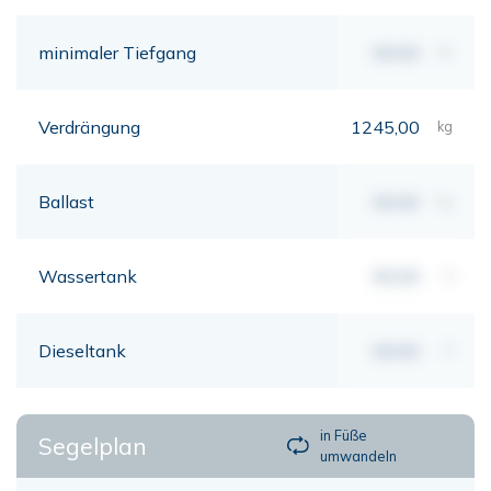
minimaler Tiefgang
00,00
mt
Verdrängung
1245,00
kg
Ballast
00,00
kg
Wassertank
00,00
lt
Dieseltank
00,00
lt
in Füße
Segelplan
umwandeln