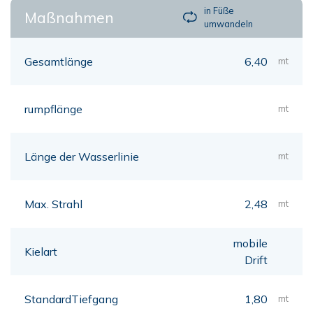
in Füße
Maßnahmen
umwandeln
Gesamtlänge
6,40
mt
rumpflänge
mt
Länge der Wasserlinie
mt
Max. Strahl
2,48
mt
mobile
Kielart
Drift
StandardTiefgang
1,80
mt